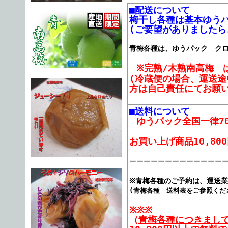
■配送について
梅干し各種は基本ゆう
(ご要望がありましたら
青梅各種は、ゆうパック ク
※完熟/木熟南高梅 
(冷蔵便の場合、運送
方は自己責任にてお願い
■送料について
ゆうパック
全国一律7
お買い上げ商品10,80
ーーーーーーーーーーーーー
※青梅各種のご予約は、運送
(青梅各種 送料表をご参照くだ
※※※
（
青梅各種につきまし