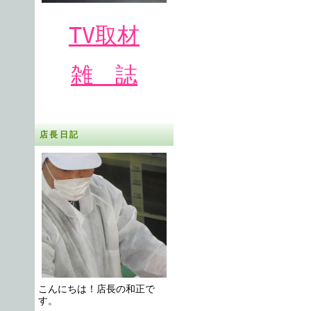
TV取材
雑 誌
店長日記
こんにちは！店長の和正で
す。