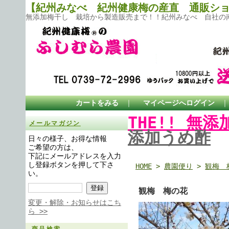
【紀州みなべ 紀州健康梅の産直 通販ショ
無添加梅干し 栽培から製造販売まで！！紀州みなべ 自社の南
カートをみる
｜
マイページへログイン
THE!! 無
メールマガジン
添加うめ酢
日々の様子、お得な情報
ご希望の方は、
下記にメールアドレスを入力
し登録ボタンを押して下さ
HOME
>
農園便り
>
観梅 
い。
観梅 梅の花
変更・解除・お知らせはこち
ら >>