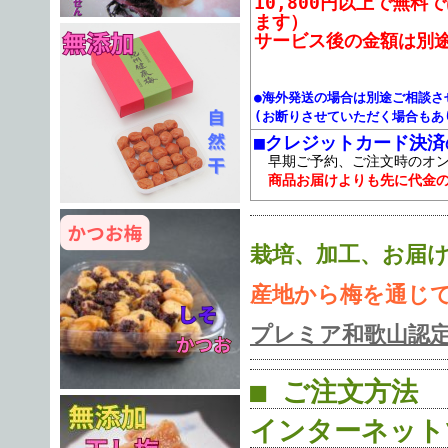
10,800円以上で無
ます）
サービス後の金額は別
●海外発送の場合は別途ご相談さ
(お断りさせていただく場合もあ
■クレジットカード決済
早期ご予約、ご注文時のオン
商品お届けよりも先に代金
栽培、加工、お届
産地から梅を通じ
プレミア和歌山認
■ ご注文方法
インターネット