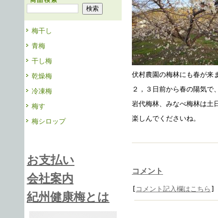
商品検索
梅干し
青梅
干し梅
伏村農園の梅林にも春が来
乾燥梅
２，３日前から春の陽気で
冷凍梅
岩代梅林、みなべ梅林は土
梅す
楽しんでくださいね。
梅シロップ
お支払い
コメント
会社案内
[
コメント記入欄はこちら
]
紀州健康梅とは