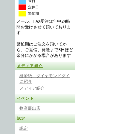
今日
定休日
繁忙期
メール、FAX受注は年中24時
間お受けさせて頂いておりま
す
繁忙期はご注文を頂いてか
ら、ご返信、発送まで3日ほど
余分にかかる場合があります
メディア紹介
経済紙、ダイヤモンドダイ
に紹介
メディア紹介
イベント
物産展出店
認定
認定