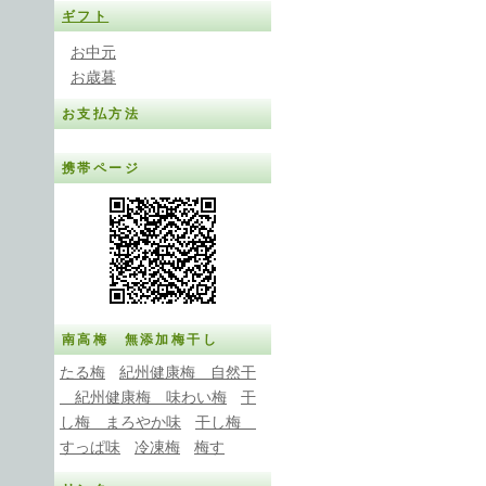
ギフト
お中元
お歳暮
お支払方法
携帯ページ
南高梅 無添加梅干し
たる梅
紀州健康梅 自然干
紀州健康梅 味わい梅
干
し梅 まろやか味
干し梅
すっぱ味
冷凍梅
梅す