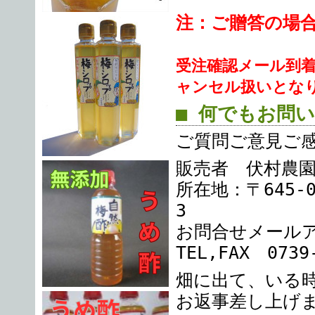
注：ご贈答の場
受注確認メール到
ャンセル扱いとな
■ 何でもお問
ご質問ご意見ご
販売者 伏村農
所在地：〒645-
3
お問合せメール
TEL,FAX 0739
畑に出て、いる
お返事差し上げ