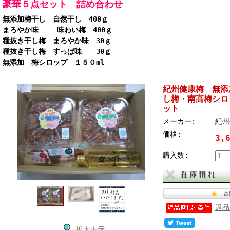
豪華５点セット 詰め合わせ
無添加梅干し 自然干し 400ｇ
まろやか味 味わい梅 400ｇ
種抜き干し梅 まろやか味 30ｇ
種抜き干し梅 すっぱ味 30ｇ
無添加 梅シロップ １５０ml
紀州健康梅 無添
し梅・南高梅シロ
ット
メーカー:
紀州
価格:
3,
購入数:
返品
拡大表示