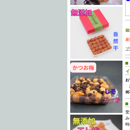
栽
産
プ
■
イ
お
た
何
■
受
み
時