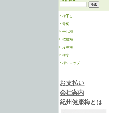
商品検索
梅干し
青梅
干し梅
乾燥梅
冷凍梅
梅す
梅シロップ
お支払い
会社案内
紀州健康梅とは