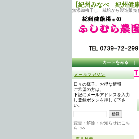
【紀州みなべ 紀州健
無添加梅干し 栽培から製造販売
カートをみる
メールマガジン
日々の様子、お得な情報
ご希望の方は、
下記にメールアドレスを入力
し登録ボタンを押して下さ
い。
変更・解除・お知らせはこち
ら >>