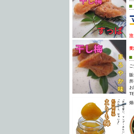
■
注
受
■
ご
販
所
お
T
畑