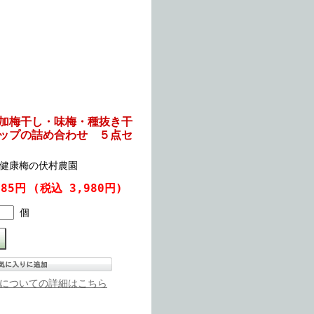
加梅干し・味梅・種抜き干
ップの詰め合わせ ５点セ
健康梅の伏村農園
685円
(税込 3,980円)
個
についての詳細はこちら