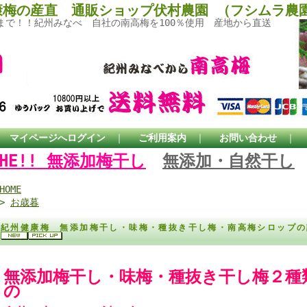
康梅の産直 通販ショップ伏村農園 （フシムラ農
まで！！紀州みなべ 自社の南高梅を100％使用 産地から直送
｜
マイページへログイン
｜
ご利用案内
｜
お問い合わせ
｜
THE!! 無添加梅干し
無添加・自然干し
HOME
>
お歳暮
紀州健康梅 無添加梅干し・味梅・種抜き干し梅・南高梅シロップの
無添加梅干し・味梅・種抜き干し梅２
の