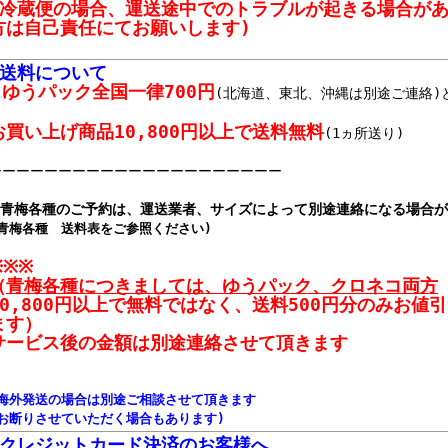
(冷蔵便の場合、運送途中でのトラブルが起きる場合が
方は自己責任にてお願いします)
■送料について
ゆうパック
全国一律700円
(北海道、東北、沖縄は別途ご連絡)
お買い上げ商品10,800円以上で送料無料
(1ヵ所送り)
ーーーーーーーーーーーーーーーーーーーーー
※青梅各種のご予約は、運送業者、サイズによって別途連絡になる場合
(青梅各種 送料表をご参照ください)
※※※
（
青梅各種につきましては、ゆうパック、クロネコ両方
10,800円以上で無料ではなく、送料500円分のみお値
ます）
サービス後の金額は別途連絡させて頂きます
●海外発送の場合は別途ご相談させて頂きます
(お断りさせていただく場合もあります)
■クレジットカード決済のお客様へ