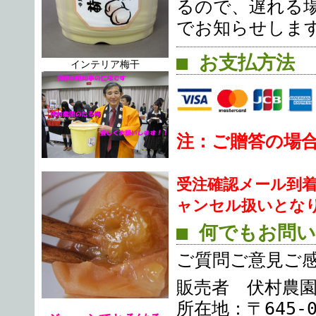
るので、遅れる
でお知らせしま
■ お支払方法
インテリア梅干
注：ご贈答の場
受注確認メール到
ャンセル扱いとな
■ 何でもお問
ご質問ご意見ご
販売者 伏村農
所在地：〒645-