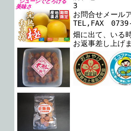
ジューシでとろける
3
美味さ
お問合せメール
TEL,FAX 0739
畑に出て、いる
お返事差し上げ
伏