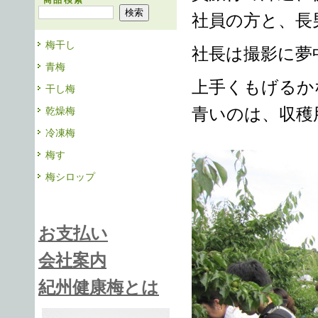
商品検索
社員の方と、長
梅干し
社長は撮影に夢
青梅
上手くもげるか
干し梅
青いのは、収穫
乾燥梅
冷凍梅
梅す
梅シロップ
お支払い
会社案内
紀州健康梅とは