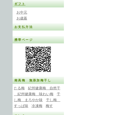
ギフト
お中元
お歳暮
お支払方法
携帯ページ
南高梅 無添加梅干し
たる梅
紀州健康梅 自然干
紀州健康梅 味わい梅
干
し梅 まろやか味
干し梅
すっぱ味
冷凍梅
梅す