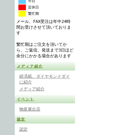
今日
定休日
繁忙期
メール、FAX受注は年中24時
間お受けさせて頂いておりま
す
繁忙期はご注文を頂いてか
ら、ご返信、発送まで3日ほど
余分にかかる場合があります
メディア紹介
経済紙、ダイヤモンドダイ
に紹介
メディア紹介
イベント
物産展出店
認定
認定