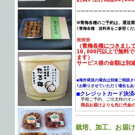
ーーーーーーーーーーーーー
※青梅各種のご予約は、運送
(青梅各種 送料表をご参照くだ
※※※
（
青梅各種につきまし
10,800円以上で無
ます）
サービス後の金額は別
●海外発送の場合は別途ご相談さ
(お断りさせていただく場合もあ
■クレジットカード決済
早期ご予約、ご注文時のオン
商品お届けよりも先に代金
栽培、加工、お届