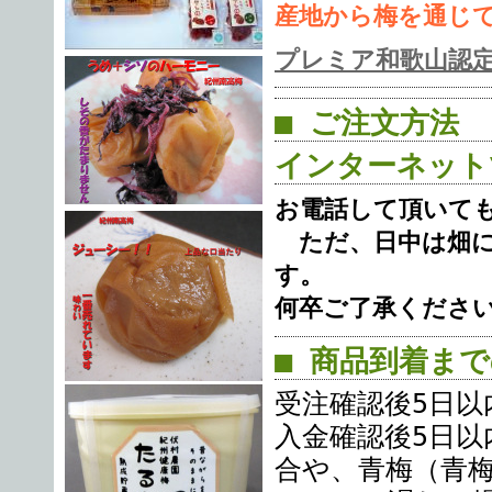
産地から梅を通じ
プレミア和歌山認
■ ご注文方法
インターネット
お電話して頂いて
ただ、日中は畑に
す。
何卒ご了承くださ
■ 商品到着ま
受注確認後5日以
入金確認後5日以
合や、青梅（青