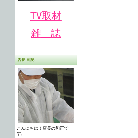
TV取材
雑 誌
店長日記
こんにちは！店長の和正で
す。