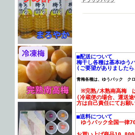
トラックバック
■配送について
梅干し各種は基本ゆう
(ご要望がありましたら
青梅各種は、ゆうパック ク
※完熟/木熟南高梅 
(冷蔵便の場合、運送
方は自己責任にてお願い
■送料について
ゆうパック
全国一律7
お買い上げ商品10,80