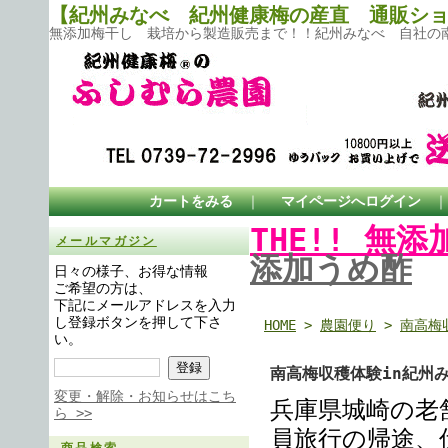
【紀州みなべ 紀州健康梅の産直 通販ショ
無添加梅干し 栽培から製造販売まで！！紀州みなべ 自社の南
カートをみる
｜
マイページへログイン
THE!! 無
メールマガジン
添加うめ酢
日々の様子、お得な情報
ご希望の方は、
下記にメールアドレスを入力
し登録ボタンを押して下さ
HOME
>
農園便り
>
南高梅
い。
南高梅収穫体験in紀州
変更・解除・お知らせはこち
兵庫県城崎の老
ら >>
員旅行の帰途、