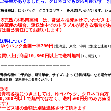
(ご要望がありましたら、クロネコでも対応可能です 別
青梅各種は、ゆうパック クロネコヤマト をお選びいただけます。シ
※完熟/木熟南高梅 は、常温を推奨させていただきま
(冷蔵便の場合、運送途中でのトラブルが起きる場合が
方は自己責任にてお願いします)
■送料について
ゆうパック
全国一律700円
(北海道、東北、沖縄は別途ご連絡)
お買い上げ商品10,800円以上で送料無料
(1ヵ所送り)
ーーーーーーーーーーーーーーーーーーーーー
※青梅各種のご予約は、運送業者、サイズによって別途連絡になる場合
(青梅各種 送料表をご参照ください)
※※※
（
青梅各種につきましては、ゆうパック、クロネコ両方
10,800円以上で無料ではなく、送料500円分のみお値
ます）
サービス後の金額は別途連絡させて頂きます