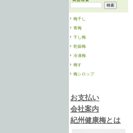
商品検索
梅干し
青梅
干し梅
乾燥梅
冷凍梅
梅す
梅シロップ
お支払い
会社案内
紀州健康梅とは