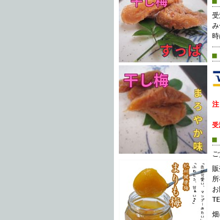
■
受
み
時
■
注
受
■
ご
販
所
お
T
畑