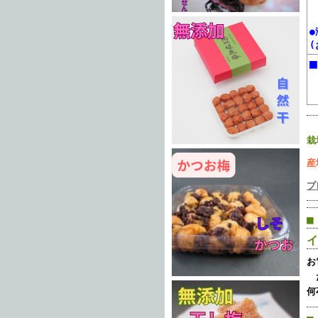
栽
産
プ
■
イ
お
た
何