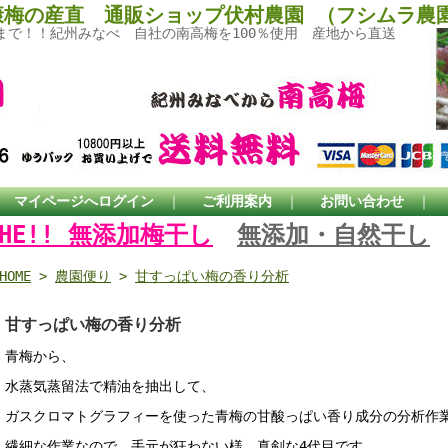
康梅の産直 通販ショップ伏村農園 （フシムラ農
まで！！紀州みなべ 自社の南高梅を100％使用 産地から直送
｜
マイページへログイン
｜
ご利用案内
｜
お問い合わせ
｜
THE!! 無添加梅干し
無添加・自然干し
HOME
>
農園便り
>
甘すっぱい梅の香り分析
甘すっぱい梅の香り分析
青梅から、
水蒸気蒸留法で精油を抽出して、
ガスクロマトグラフィーを使った青梅の甘酸っぱい香り成分の分析作
繊細な作業なので、手元が狂わない様、真剣な4代目です。