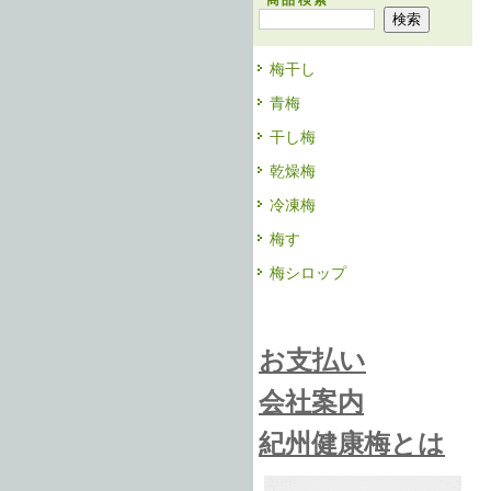
商品検索
梅干し
青梅
干し梅
乾燥梅
冷凍梅
梅す
梅シロップ
お支払い
会社案内
紀州健康梅とは