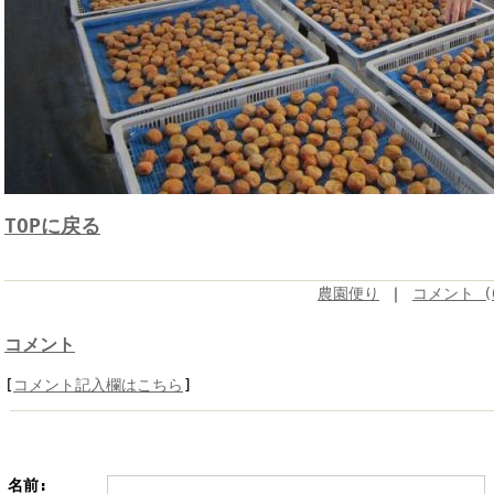
TOPに戻る
農園便り
｜
コメント (
コメント
[
コメント記入欄はこちら
]
名前: