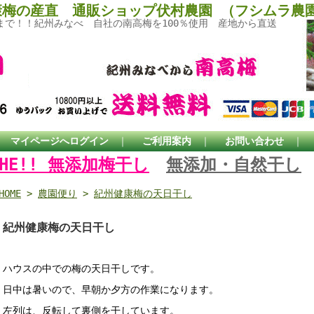
康梅の産直 通販ショップ伏村農園 （フシムラ農
まで！！紀州みなべ 自社の南高梅を100％使用 産地から直送
｜
マイページへログイン
｜
ご利用案内
｜
お問い合わせ
｜
THE!! 無添加梅干し
無添加・自然干し
HOME
>
農園便り
>
紀州健康梅の天日干し
紀州健康梅の天日干し
ハウスの中での梅の天日干しです。
日中は暑いので、早朝か夕方の作業になります。
左列は、反転して裏側を干しています。