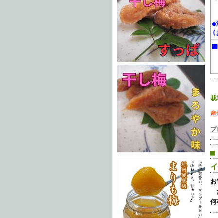
栽
産
プ
■
イ
お
た
何