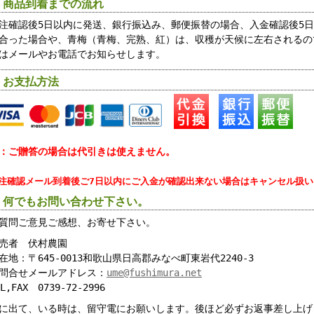
 商品到着までの流れ
注確認後5日以内に発送、銀行振込み、郵便振替の場合、入金確認後5日
合った場合や、青梅（青梅、完熟、紅）は、収穫が天候に左右されるの
はメールやお電話でお知らせします。
 お支払方法
：ご贈答の場合は代引きは使えません。
注確認メール到着後ご7日以内にご入金が確認出来ない場合はキャンセル扱
 何でもお問い合わせ下さい。
質問ご意見ご感想、お寄せ下さい。
売者 伏村農園
在地：〒645-0013和歌山県日高郡みなべ町東岩代2240-3
問合せメールアドレス：
ume@fushimura.net
EL,FAX 0739-72-2996
に出て、いる時は、留守電にお願いします。後ほど必ずお返事差し上げ