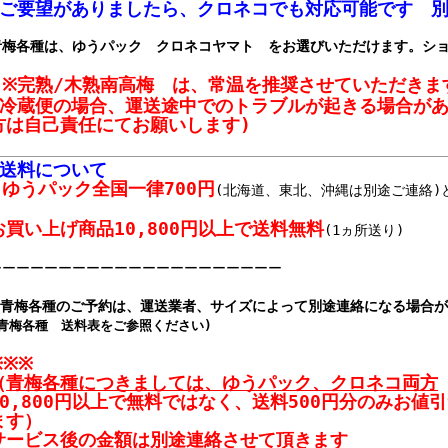
(ご要望がありましたら、クロネコでも対応可能です 別
青梅各種は、ゆうパック クロネコヤマト をお選びいただけます。シ
※完熟/木熟南高梅 は、常温を推奨させていただきま
(冷蔵便の場合、運送途中でのトラブルが起きる場合が
方は自己責任にてお願いします)
■送料について
ゆうパック
全国一律700円
(北海道、東北、沖縄は別途ご連絡)
お買い上げ商品10,800円以上で送料無料
(1ヵ所送り)
ーーーーーーーーーーーーーーーーーーーーー
※青梅各種のご予約は、運送業者、サイズによって別途連絡になる場合
(青梅各種 送料表をご参照ください)
※※※
（
青梅各種につきましては、ゆうパック、クロネコ両方
10,800円以上で無料ではなく、送料500円分のみお値
ます）
サービス後の金額は別途連絡させて頂きます