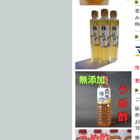
■
受
み
時
■
注
受
■
ご
販
所
お
T
畑