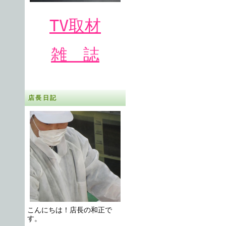
TV取材
雑 誌
店長日記
こんにちは！店長の和正で
す。