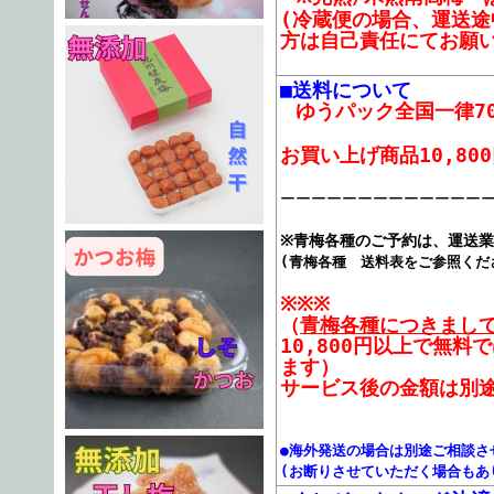
(冷蔵便の場合、運送
方は自己責任にてお願い
■送料について
ゆうパック
全国一律7
お買い上げ商品10,80
ーーーーーーーーーーーーー
※青梅各種のご予約は、運送
(青梅各種 送料表をご参照くだ
※※※
（
青梅各種につきまし
10,800円以上で無
ます）
サービス後の金額は別
●海外発送の場合は別途ご相談さ
(お断りさせていただく場合もあ