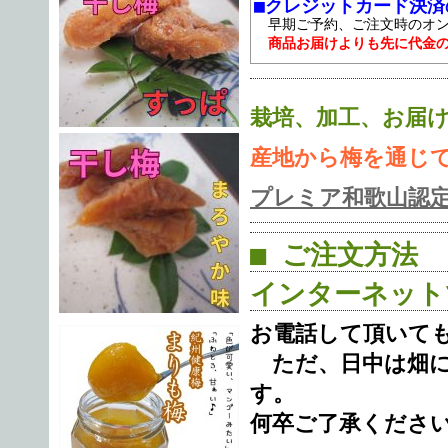
■クレジットカード決済
早期ご予約、ご注文時のオン
商品お届けよりも先に代金
栽培、加工、お届
産地から梅を通じ
プレミア和歌山認
■ ご注文方法
インターネット
お電話して頂いて
ただ、日中は畑に
す。
何卒ご了承くださ