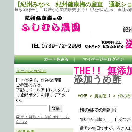
【紀州みなべ 紀州健康梅の産直 通販ショ
無添加梅干し 栽培から製造販売まで！！紀州みなべ 自社の南
カートをみる
｜
マイページへログイン
THE!! 無
メールマガジン
添加うめ酢
日々の様子、お得な情報
ご希望の方は、
下記にメールアドレスを入力
し登録ボタンを押して下さ
HOME
>
農園便り
>
梅の郷
い。
梅の郷での稲刈り
変更・解除・お知らせはこち
4代目が田植えし、自分で稲
ら >>
猛暑の毎日ですが、赤とん