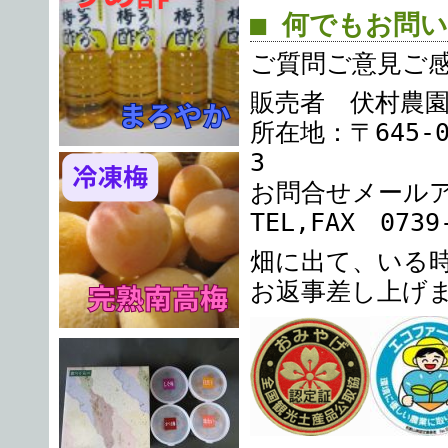
■ 何でもお問
ご質問ご意見ご
販売者 伏村農
所在地：〒645-
3
お問合せメール
TEL,FAX 0739
畑に出て、いる
お返事差し上げ