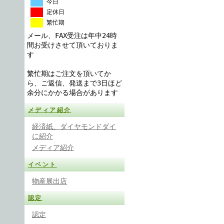
今日
定休日
繁忙期
メール、FAX受注は年中24時
間お受けさせて頂いておりま
す
繁忙期はご注文を頂いてか
ら、ご返信、発送まで3日ほど
余分にかかる場合があります
メディア紹介
経済紙、ダイヤモンドダイ
に紹介
メディア紹介
イベント
物産展出店
認定
認定