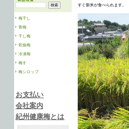
商品検索
すぐ新米が食べられます。
梅干し
青梅
干し梅
乾燥梅
冷凍梅
梅す
梅シロップ
お支払い
会社案内
紀州健康梅とは