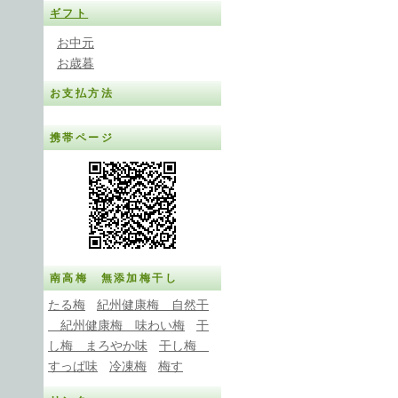
ギフト
お中元
お歳暮
お支払方法
携帯ページ
南高梅 無添加梅干し
たる梅
紀州健康梅 自然干
紀州健康梅 味わい梅
干
し梅 まろやか味
干し梅
すっぱ味
冷凍梅
梅す