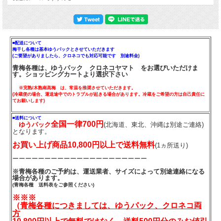
■配送について
梅干し各種は基本ゆうパックとさせていただきます
(ご要望がありましたら、クロネコでも対応可能です 別途料金)
青梅各種は、ゆうパック クロネコヤマト をお選びいただけま
す。ショッピングカートより選択下さい
※完熟/木熟南高梅 は、常温を推奨させていただきます。
(冷蔵便の場合、運送途中でのトラブルが起きる場合があります。冷蔵をご希望の方は自己責任に
てお願いします)
■送料について
全国一律700円
ゆうパック
(北海道、東北、沖縄は別途ご連絡)
となります。
お買い上げ商品10,800円以上で送料無料
(1ヵ所送り)
ーーーーーーーーーーーーーーーーーーーーー
※青梅各種のご予約は、運送業者、サイズによって別途連絡になる
場合があります。
(青梅各種 送料表をご参照ください)
※※※
（
青梅各種につきましては、ゆうパック、クロネコ両
方