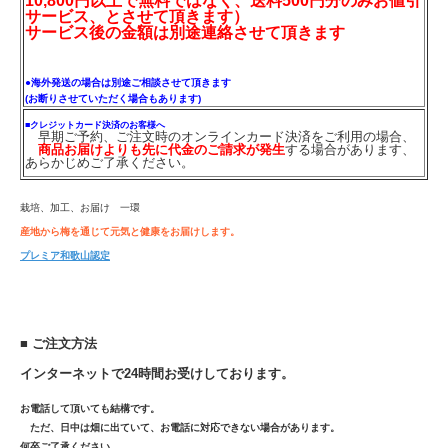
10,800円以上で無料ではなく、送料500円分のみお値引
サービス、とさせて頂きます）
サービス後の金額は別途連絡させて頂きます
●海外発送の場合は別途ご相談させて頂きます
(お断りさせていただく場合もあります)
■クレジットカード決済のお客様へ
早期ご予約、ご注文時のオンラインカード決済をご利用の場合、
商品お届けよりも先に代金のご請求が発生
する場合があります、
あらかじめご了承ください。
栽培、加工、お届け 一環
産地から梅を通じて元気と健康をお届けします。
プレミア和歌山認定
■ ご注文方法
インターネットで24時間お受けしております。
お電話して頂いても結構です。
ただ、日中は畑に出ていて、お電話に対応できない場合があります。
何卒ご了承ください。