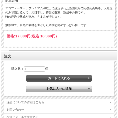
商品説明
エコファーマー、プレミアム和歌山に認定された当園栽培の完熟南高梅を、天然塩
のみで漬け込んで、天日干し、樽詰め貯蔵、熟成中の梅です。
時の経過で熟成が進み、うまみが増します。
無添加で、自然の素材を生かした本物志向のすっぱい梅干です。
価格:
17,000円
(税込 18,360円)
注文
購入数：
個
返品についての詳細はこちら
お問い合わせ
友達にメールですすめる