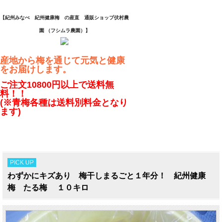
【紀州みなべ 紀州健康梅 の産直 通販ショップ伏村農
園 （フシムラ農園）】
産地から梅を通じて元気と健康
をお届けします。
ご注文10800円以上で
送料無
料！！
(※青梅各種は送料別料金となり
ます)
PICK UP
わずかにキズあり 梅干しまるごと１年分！ 紀州健康
梅 たる梅 １０キロ